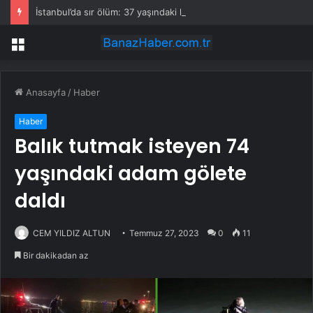
İstanbul’da sır ölüm: 37 yaşındaki kadın savcının evinde ölü bulundu!
Menü
Anasayfa
/
Haber
Haber
Balık tutmak isteyen 74
yaşındaki adam gölete
daldı
CEM YILDIZ ALTUN
Temmuz 27, 2023
0
11
Bir dakikadan az