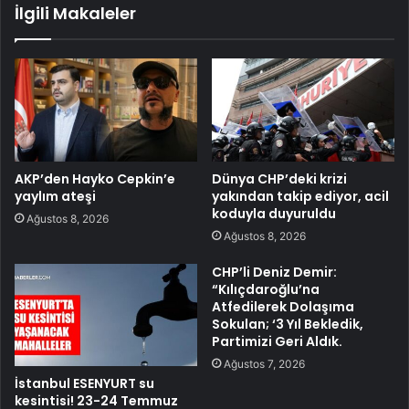
İlgili Makaleler
AKP’den Hayko Cepkin’e
Dünya CHP’deki krizi
yaylım ateşi
yakından takip ediyor, acil
koduyla duyuruldu
Ağustos 8, 2026
Ağustos 8, 2026
CHP’li Deniz Demir:
“Kılıçdaroğlu’na
Atfedilerek Dolaşıma
Sokulan; ‘3 Yıl Bekledik,
Partimizi Geri Aldık.
Ağustos 7, 2026
İstanbul ESENYURT su
kesintisi! 23-24 Temmuz