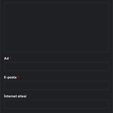
Y
o
r
u
m
*
Ad
*
E-posta
*
İnternet sitesi