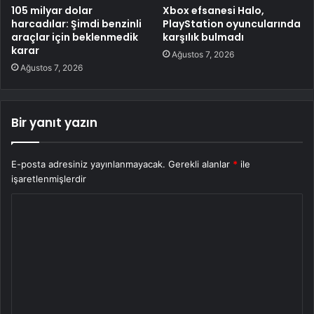
105 milyar dolar
Xbox efsanesi Halo,
harcadılar: Şimdi benzinli
PlayStation oyuncularında
araçlar için beklenmedik
karşılık bulmadı
karar
Ağustos 7, 2026
Ağustos 7, 2026
Bir yanıt yazın
E-posta adresiniz yayınlanmayacak.
Gerekli alanlar
*
ile
işaretlenmişlerdir
Y
o
r
u
m
*