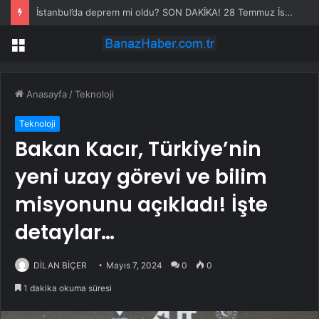
İstanbul’da deprem mi oldu? SON DAKİKA! 28 Temmuz İstanbul’da az önce nerede deprem oldu?
Menü
Anasayfa
/
Teknoloji
Teknoloji
Bakan Kacır, Türkiye’nin
yeni uzay görevi ve bilim
misyonunu açıkladı! İşte
detaylar…
DİLAN BİÇER
Mayıs 7, 2024
0
0
1 dakika okuma süresi