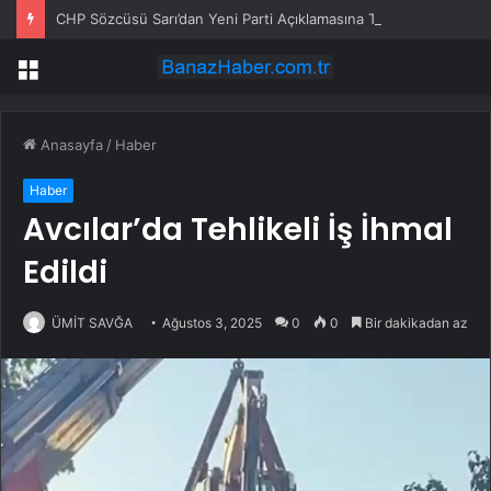
CHP Sözcüsü Sarı’dan Yeni Parti Açıklamasına Tepki: Bu Arkadaşlarımız Koltukçu
Menü
Anasayfa
/
Haber
Haber
Avcılar’da Tehlikeli İş İhmal
Edildi
ÜMİT SAVĞA
Ağustos 3, 2025
0
0
Bir dakikadan az