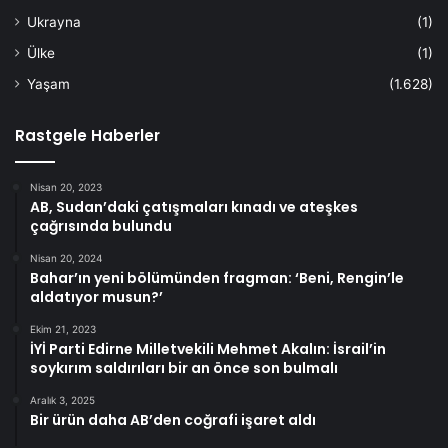
Ukrayna
(1)
Ülke
(1)
Yaşam
(1.628)
Rastgele Haberler
Nisan 20, 2023
AB, Sudan’daki çatışmaları kınadı ve ateşkes
çağrısında bulundu
Nisan 20, 2024
Bahar’ın yeni bölümünden fragman: ‘Beni, Rengin’le
aldatıyor musun?’
Ekim 21, 2023
İYİ Parti Edirne Milletvekili Mehmet Akalın: İsrail’in
soykırım saldırıları bir an önce son bulmalı
Aralık 3, 2025
Bir ürün daha AB’den coğrafi işaret aldı