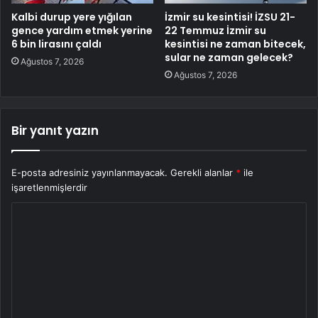
Kalbi durup yere yığılan
İzmir su kesintisi! İZSU 21-
gence yardım etmek yerine
22 Temmuz İzmir su
6 bin lirasını çaldı
kesintisi ne zaman bitecek,
sular ne zaman gelecek?
Ağustos 7, 2026
Ağustos 7, 2026
Bir yanıt yazın
E-posta adresiniz yayınlanmayacak.
Gerekli alanlar
*
ile
işaretlenmişlerdir
Y
o
r
u
m