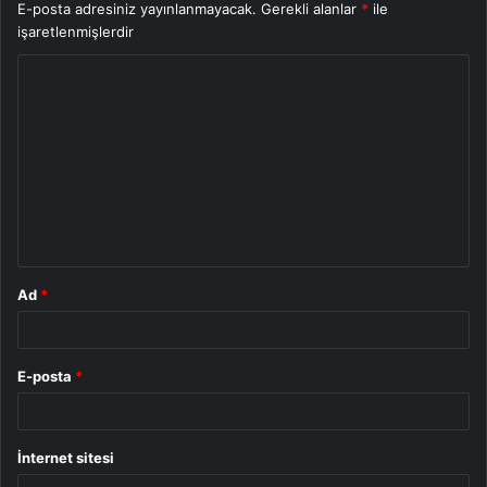
E-posta adresiniz yayınlanmayacak.
Gerekli alanlar
*
ile
işaretlenmişlerdir
Y
o
r
u
m
*
Ad
*
E-posta
*
İnternet sitesi