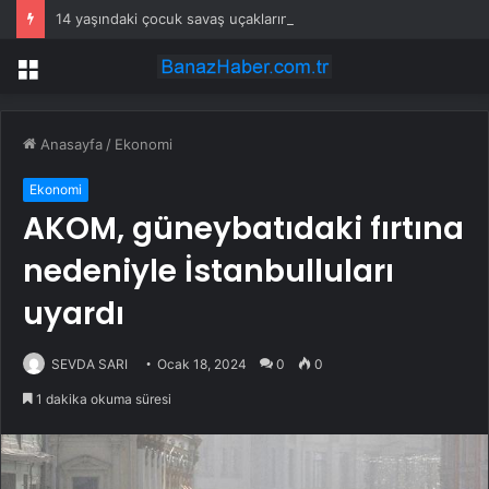
14 yaşındaki çocuk savaş uçaklarını alarma geçirdi
Menü
Anasayfa
/
Ekonomi
Ekonomi
AKOM, güneybatıdaki fırtına
nedeniyle İstanbulluları
uyardı
SEVDA SARI
Ocak 18, 2024
0
0
1 dakika okuma süresi