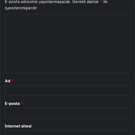
E-posta adresiniz yayınlanmayacak.
Gerekli alanlar
*
ile
işaretlenmişlerdir
Y
o
r
u
m
*
Ad
*
E-posta
*
İnternet sitesi