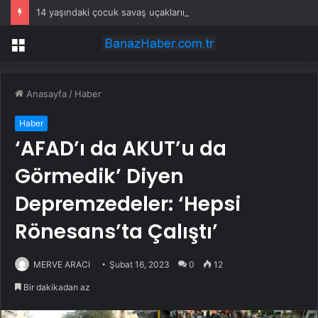
14 yaşındaki çocuk savaş uçaklarını alarma geçirdi
Menü
Anasayfa
/
Haber
Haber
‘AFAD’ı da AKUT’u da
Görmedik’ Diyen
Depremzedeler: ‘Hepsi
Rönesans’ta Çalıştı’
MERVE ARACI
Şubat 16, 2023
0
12
Bir dakikadan az