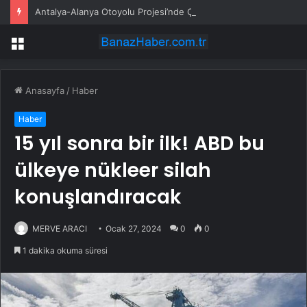
Antalya-Alanya Otoyolu Projesi’nde Çalışmalar Devam Ediyor
Menü
Anasayfa
/
Haber
Haber
15 yıl sonra bir ilk! ABD bu
ülkeye nükleer silah
konuşlandıracak
MERVE ARACI
Ocak 27, 2024
0
0
1 dakika okuma süresi