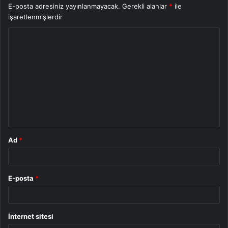
E-posta adresiniz yayınlanmayacak.
Gerekli alanlar
*
ile
işaretlenmişlerdir
Y
o
r
u
m
*
Ad
*
E-posta
*
İnternet sitesi