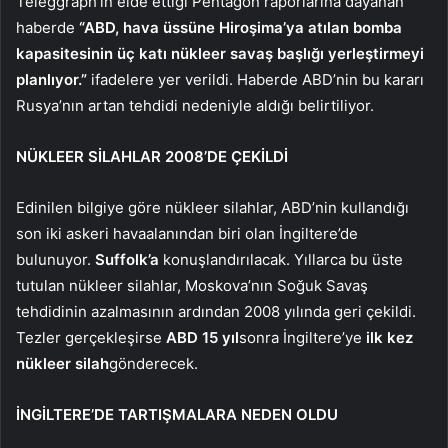
Teleggraph’ın elde ettiği Pentagon raporlarına dayanan
haberde
“ABD, hava üssüne Hiroşima’ya atılan bomba
kapasitesinin üç katı nükleer savaş başlığı yerleştirmeyi
planlıyor.”
ifadelere yer verildi. Haberde ABD’nin bu kararı
Rusya’nın artan tehdidi nedeniyle aldığı belirtiliyor.
NÜKLEER SİLAHLAR 2008’DE ÇEKİLDİ
Edinilen bilgiye göre nükleer silahlar, ABD’nin kullandığı
son iki askeri havaalanından biri olan İngiltere’de
bulunuyor.
Suffolk’a
konuşlandırılacak. Yıllarca bu üste
tutulan nükleer silahlar, Moskova’nın Soğuk Savaş
tehdidinin azalmasının ardından 2008 yılında geri çekildi.
Tezler gerçekleşirse
ABD 15 yıl
sonra İngiltere’ye
ilk kez
nükleer silah
gönderecek.
İNGİLTERE’DE TARTIŞMALARA NEDEN OLDU