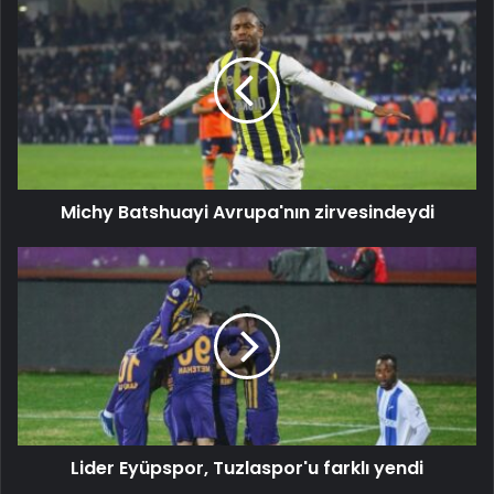
Michy Batshuayi Avrupa'nın zirvesindeydi
Lider Eyüpspor, Tuzlaspor'u farklı yendi